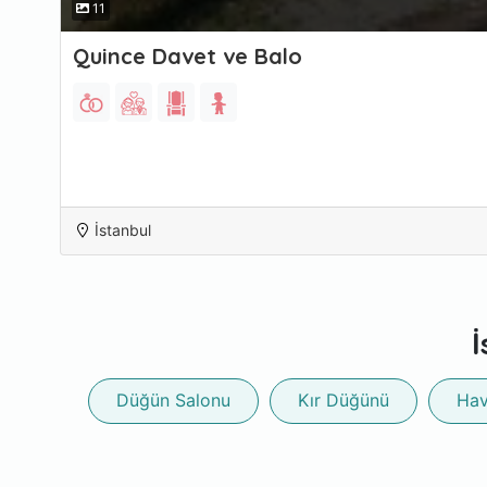
11
Quince Davet ve Balo
İstanbul
İ
Düğün Salonu
Kır Düğünü
Hav