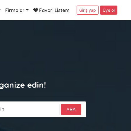
Firmalar
Favori Listem
Giriş yap
Üye ol
ganize edin!
ARA