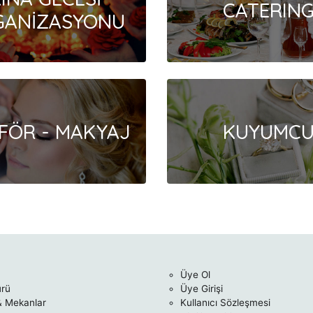
CATERIN
GANİZASYONU
FÖR - MAKYAJ
KUYUMC
Üye Ol
ürü
Üye Girişi
& Mekanlar
Kullanıcı Sözleşmesi