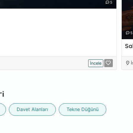
5
5
Sa
İ
İncele
i
Davet Alanları
Tekne Düğünü