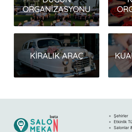
ORGANİZASYONU
OR
KİRALIK ARAÇ
KUA
Şehirler
Etkinlik T
Salonlar 