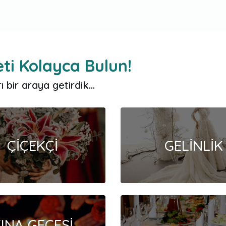
ti Kolayca Bulun!
 bir araya getirdik...
ÇİÇEKÇİ
GELİNLİK
INA GECESİ