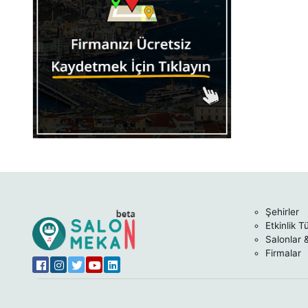
Esenyurt
Eyüp
Fatih
Gaziosmanpaşa
Güngören
Kadıköy
Kağıthane
Kartal
Küçükçekmece
Şehirler
Etkinlik T
Maltepe
Salonlar 
Firmalar
Pendik
Sancaktepe
Silivri