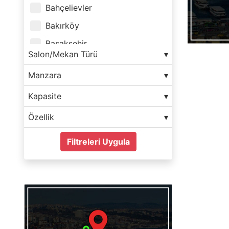
Bahçelievler
Bakırköy
Başakşehir
Salon/Mekan Türü
Bayrampaşa
Manzara
Beşiktaş
Kapasite
Beykoz
Beylikdüzü
Özellik
Beyoğlu
Filtreleri Uygula
Büyükçekmece
Çatalca
Çekmeköy
Eminönü
Esenler